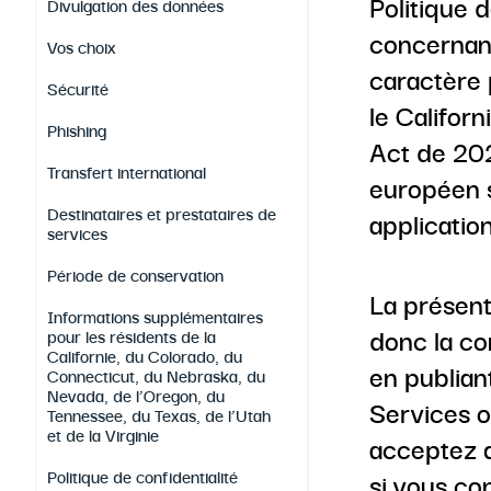
Politique 
Divulgation des données
concernant 
Vos choix
caractère 
Sécurité
le Califor
Phishing
Act de 202
Transfert international
européen s
Destinataires et prestataires de
applicatio
services
Période de conservation
La présent
Informations supplémentaires
donc la co
pour les résidents de la
Californie, du Colorado, du
en publiant
Connecticut, du Nebraska, du
Nevada, de l’Oregon, du
Services o
Tennessee, du Texas, de l’Utah
et de la Virginie
acceptez q
Politique de confidentialité
si vous con