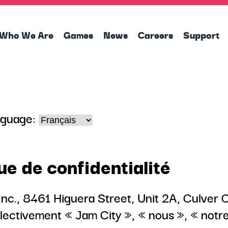
Who We Are
Games
News
Careers
Support
nguage:
que de confidentialité
Inc., 8461 Higuera Street, Unit 2A, Culver C
ollectivement « Jam City », « nous », « notr